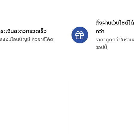
สั่งผ่านเว็บไซต์ได
ำระเงินสะดวกรวดเร็ว
กว่า
ระเงินโอนบัญชี คิวอาร์โค้ด
ราคาถูกกว่าในร้าน
ช้อปปี้
ปรึกษาและสอบถามข้อมูลเพ
โทร.
0
98-969
พมหานคร 10520
Line ID: @si
จันทร์ – ศุกร์: 9:00-17.30น.
อนิกส์ ออโตเมชั่น อุปกรณ์