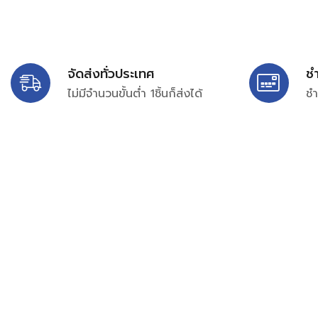
จัดส่งทั่วประเทศ
ช
ไม่มีจำนวนขั้นต่ำ 1ชิ้นก็ส่งได้
ชำ
บริษัท สยาม เพอร์เชสซิ่ง จำกัด
399/9 ถนนฉลองกรุง แขวงลำปลาทิว เขตลาดกระบัง กรุงเท
เลขทะเบียน 0105563154601
Email:
siampurchasing@gmail.com
สยาม เพอร์เชสซิ่ง เรารวบรวมสินค้าประเภทอุตสาหกรรม อิเล็กทร