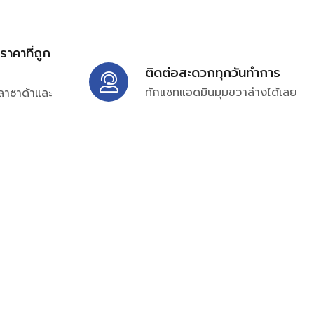
้ราคาที่ถูก
ติดต่อสะดวกทุกวันทำการ
ทักแชทแอดมินมุมขวาล่างได้เลย
ลาซาด้าและ
ิ่มเติมได้ที่
7697
ampc