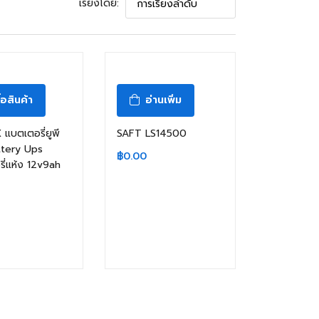
เรียงโดย:
ื้อสินค้า
อ่านเพิ่ม
แบตเตอรี่ยูพี
SAFT LS14500
ttery Ups
฿
0.00
ี่แห้ง 12v9ah