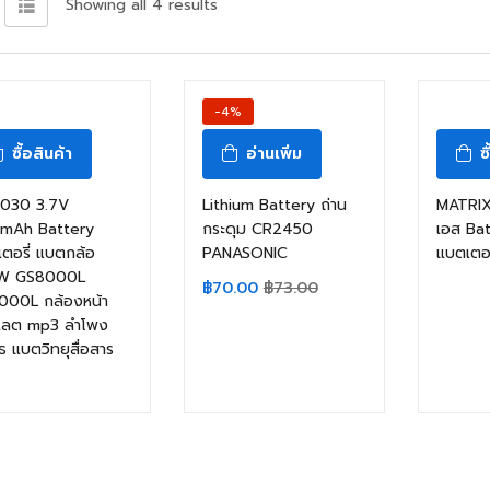
Showing all 4 results
-4%
ซื้อสินค้า
อ่านเพิ่ม
ซ
030 3.7V
Lithium Battery ถ่าน
MATRIX 
mAh Battery
กระดุม CR2450
เอส Ba
ตอรี่ แบตกล้อ
PANASONIC
แบตเตอร
W GS8000L
฿
70.00
฿
73.00
000L กล้องหน้า
เลต mp3 ลำโพง
ูธ แบตวิทยุสื่อสาร