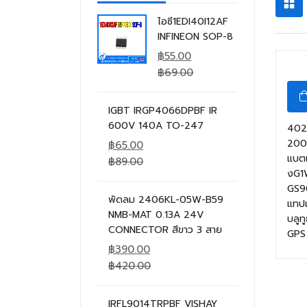
ไอซี1EDI40I12AF
INFINEON SOP-8
฿
55.00
฿
69.00
IGBT IRGP4066DPBF IR
600V 140A TO-247
402
200
฿
65.00
แบตเ
฿
89.00
งG1
GS9
พัดลม 2406KL-05W-B59
แทป
NMB-MAT 0.13A 24V
บลูท
CONNECTOR สีขาว 3 สาย
GPS
฿
390.00
฿
420.00
IRFL9014TRPBF VISHAY