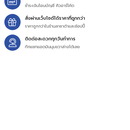
ชำระเงินโอนบัญชี คิวอาร์โค้ด
สั่งผ่านเว็บไซต์ได้ราคาที่ถูกกว่า
ราคาถูกกว่าในร้านลาซาด้าและช้อปปี้
ติดต่อสะดวกทุกวันทำการ
ทักแชทแอดมินมุมขวาล่างได้เลย
บริษัท สยาม เพอร์เชสซิ่ง จำกัด
399/9 ถนนฉลองกรุง แขวงลำปลาทิว เขตลาดกระบัง
กรุงเทพมหานคร 10520
เลขทะเบียน 0105563154601
Email:
siampurchasing@gmail.com
สยาม เพอร์เชสซิ่ง เรารวบรวมสินค้าประเภทอุตสาหกรรม