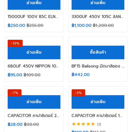
อ่านเพิ่ม
อ่านเพิ่ม
15000UF 100V 85C ELNA AUDIO SIZE 35X80MM. YELLOW
3300UF 450V 105C JIANGHAI SIZE: 75X100MM. ขาสกรู
฿
250.00
฿
255.00
฿
1,100.00
฿
1,200.00
-13%
อ่านเพิ่ม
ซื้อสินค้า
680UF 450V NIPPON 105C SIZE 35X50MM. สีดำ ขาเขี้ยว
BF15 Balisong มีดบาลิซอง มีดควง มีดซ้อม มีดผีเสื้อ ปลายหวี สีดำ
฿
442.00
฿
95.00
฿
109.00
-7%
-3%
อ่านเพิ่ม
อ่านเพิ่ม
CAPACITOR คาปาซิเตอร์ 2200UF 100V 105C CHANGXIN SIZE 22X40MM. สีเขียว
CAPACITOR คาปาซิเตอร์ 10000UF 100V ELNA GOLD SIZE 35X60MM. ขาเขี้ยว
฿
28.00
฿
30.00
1
ให้คะแนน
5.00