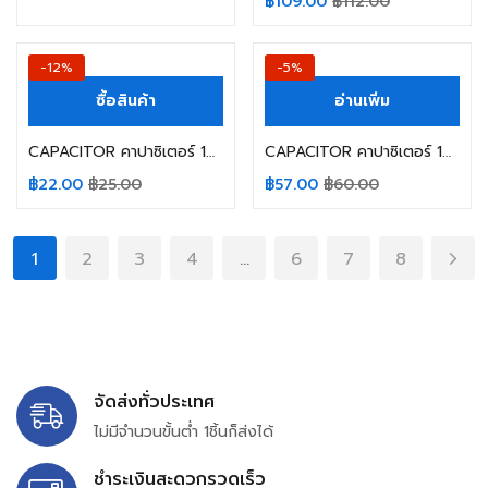
฿
109.00
฿
112.00
ตั้งแต่ 1-5
คะแนน
-12%
-5%
ซื้อสินค้า
อ่านเพิ่ม
CAPACITOR คาปาซิเตอร์ 10000UF 16V 105C AISHI SIZE 18X35MM. สีดำ
CAPACITOR คาปาซิเตอร์ 10000UF 35V TEAPO SIZE 25X40MM. 85C สีดำ ขาเขี้ยว
฿
22.00
฿
25.00
฿
57.00
฿
60.00
1
2
3
4
…
6
7
8
จัดส่งทั่วประเทศ
ไม่มีจำนวนขั้นต่ำ 1ชิ้นก็ส่งได้
ชำระเงินสะดวกรวดเร็ว