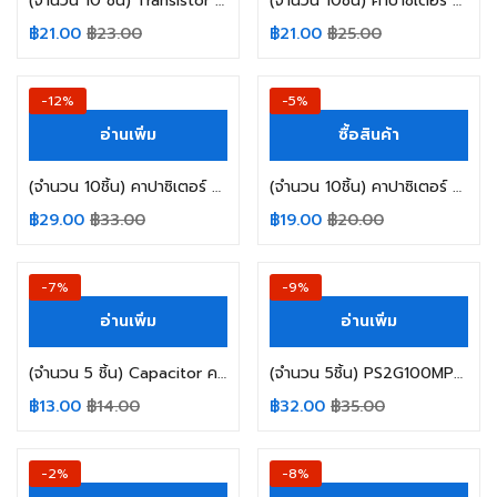
(จำนวน 10 ชิ้น) Transistor ทรานซิสเตอร์ S8550L-D-T92-K UTC Transistor PNP 20V/0.7A
(จำนวน 10ชิ้น) คาปาซิเตอร์ 2.2UF 50V 105C NIPPON SIZE 5X11MM. ขาห่าง TAPPING สีน้ำตาล
฿
21.00
฿
23.00
฿
21.00
฿
25.00
-12%
-5%
อ่านเพิ่ม
ซื้อสินค้า
(จำนวน 10ชิ้น) คาปาซิเตอร์ 47UF 25V ELNA 85C TAPPING ขาห่าง SIZE: 5X11MM.
(จำนวน 10ชิ้น) คาปาซิเตอร์ อิเล็กทรอไลท์ 1UF 50V RUBYCON 105C SIZE 5X11MM. สีดำ ขาห่าง TAPPING
฿
29.00
฿
33.00
฿
19.00
฿
20.00
-7%
-9%
อ่านเพิ่ม
อ่านเพิ่ม
(จำนวน 5 ชิ้น) Capacitor คาปาซิเตอร์ 1000UF 16V 105C CHANGXIN SIZE 10X17MM. สีเขียว
(จำนวน 5ชิ้น) PS2G100MPN1016 10UF 400V 105C ELITE TAPPING SIZE 10X16MM. สีดำ
฿
13.00
฿
14.00
฿
32.00
฿
35.00
สินค้าหมดแล้ว
-2%
-8%