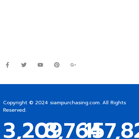
ปรึกษาและสอบถามข้อมูลเพิ่มเติมได้ที่
โทร.
0
98-9697697
Line ID: @siampc
จันทร์ – ศุกร์: 9:00-17.30น.
เสาร์: 09:00 – 12:00น.
Copyright © 2024
siampurchasing.com
. All Rights
Reserved.
3,209
8,764
157,8