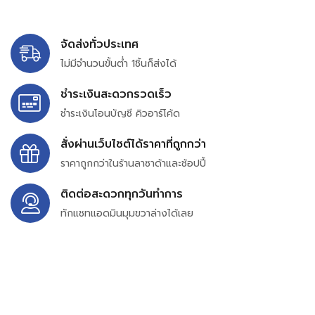
จัดส่งทั่วประเทศ
ไม่มีจำนวนขั้นต่ำ 1ชิ้นก็ส่งได้
ชำระเงินสะดวกรวดเร็ว
ชำระเงินโอนบัญชี คิวอาร์โค้ด
สั่งผ่านเว็บไซต์ได้ราคาที่ถูกกว่า
ราคาถูกกว่าในร้านลาซาด้าและช้อปปี้
ติดต่อสะดวกทุกวันทำการ
ทักแชทแอดมินมุมขวาล่างได้เลย
บริษัท สยาม เพอร์เชสซิ่ง จำกัด
399/9 ถนนฉลองกรุง แขวงลำปลาทิว เขตลาดกระบัง