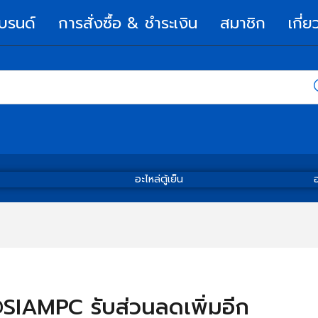
บรนด์
การสั่งซื้อ & ชำระเงิน
สมาชิก
เกี่ย
อะไหล่ตู้เย็น
อ
์ @SIAMPC รับส่วนลดเพิ่มอีก