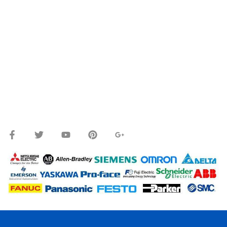
OR WECHAT ID: dorn085319673
ปรึกษาและสอบถามข้อมูลเพิ่มเติมได้ที่
โทร.
0
98-9697697
Line ID: @siampc
จันทร์ – ศุกร์: 9:00-17.30น.
เสาร์: 09:00 – 12:00น.