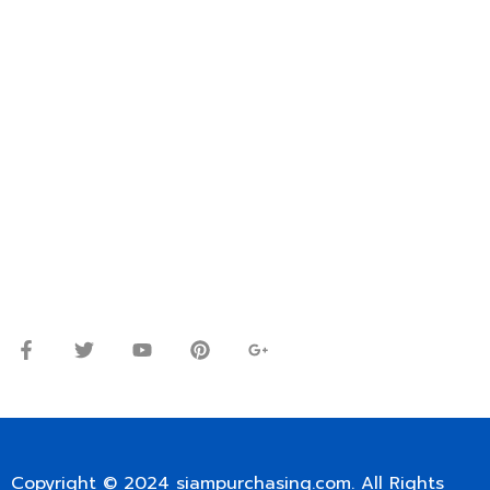
FOR INTERNATIONAL CUSTOMER PLEASE CONTACT
VIA EMAIL: SIAMPURCHASING@GMAIL.COM
OR WECHAT ID: dorn085319673
ปรึกษาและสอบถามข้อมูลเพิ่มเติมได้ที่
โทร.
0
98-9697697
Line ID: @siampc
จันทร์ – ศุกร์: 9:00-17.30น.
เสาร์: 09:00 – 12:00น.
Copyright © 2024
siampurchasing.com
. All Rights