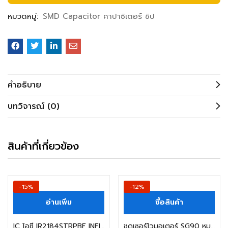
หมวดหมู่:
SMD Capacitor คาปาซิเตอร์ ชิป
คำอธิบาย
บทวิจารณ์ (0)
สินค้าที่เกี่ยวข้อง
-15%
-12%
อ่านเพิ่ม
ซื้อสินค้า
IC ไอซี IR2184STRPBF INFIEON SOP-8 (สินค้าในไทย ส่งเร็วทันใจ)
ชุดเซอร์โวมอเตอร์ SG90 หมุน180องศา Servo motor ขนาดเล็ก (เฟืองพลาสติก) (สินค้าในไทย ส่งเร็วทันใจ)